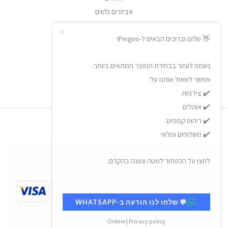
אביזרים נלווים
עמוד ראשי
👋 שלום וברוכים הבאים ל-Pingoo!
אודות
החשבון שלי
נשמח לעזור בבחירת המוצר המתאים ביותר.
סל הקניות
אפשר לשאול אותנו על:
יצירת קשר
✔️ צידניות
✔️ אוהלים
✔️ ריהוט קמפינג
✔️ משלוחים ומלאי
לחצו על הכפתור למטה ונענה בהקדם.
💬 שלחו לנו הודעה ב-WHATSAPP
Online | Privacy policy