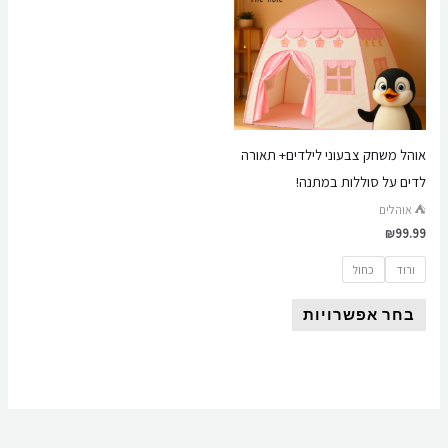
יש
מספר
סוגים.
ניתן
לבחור
את
אוהל משחק צבעוני לילדים+ תאורה
האפשרויות
לדים על סוללות במתנה!
בעמוד
⛺ אוהלים
המוצר
₪
99.99
ורוד
כחול
בחר אפשרויות