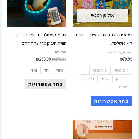
סוגים.
סוגים.
ניתן
ניתן
אזל מן המלאי
לבחור
לבחור
את
את
כיסא ים לילדים עם שמשיה – חוויית
ערסל קפסולה עם תאורת LED –
האפשרויות
האפשרויות
קיץ מושלמת!
חוויית חיבוק מרגיעה לילדים!
בעמוד
בעמוד
Uncategorized
מבצעים
המוצר
המוצר
₪
259.99
₪
279.99
₪
79.99
מיקי מאוס
מיני מאוס
כחול
ירוק
ורוד
ספידרמן
כלבים
הלו קיתי
בחר אפשרויות
נסיכות
בחר אפשרויות
למוצר
זה