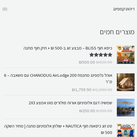
ריהוט קמפינג
(8)
מוצרים חמים
ה
ה
כיסא חוף BLISS – מבצע זוג ב-500 ₪ + תיק חוף מתנה
מ
מ
ח
ח
₪
500.00
₪
820.00
דורג
5.00
י
י
מתוך 5
ר
ר
ה
ה
אוהל גלמפינג מתנפח CHANODUG AirLodge 200 עם משאבה – 6
ה
ה
מ
מ
מ״ר
מ
נ
ח
ח
₪
1,799.90
₪
2,880.00
ק
ו
י
י
ו
כ
ר
ר
ה
ה
שמשיה דגם אלומיניום אורות סולורים מוט אמצע 2X3
ר
ח
ה
ה
מ
מ
י
י
₪
250.00
₪
380.00
מ
נ
ח
ח
ה
ה
ק
ו
י
י
י
ו
ה
ה
ו
כ
ר
ר
סט זוג כיסאות חוף NAUTICA + שולחן אלומיניום מתנה | מחיר השקה
ה
א
מ
מ
ר
ח
ה
ה
500 ₪
:
:
ח
ח
י
י