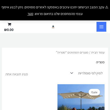
ילוג
⚠️ עקב המצב הביטחוני יתכנו עיכובים באספקה לאזורים מסוימים. ניתן לבצע איסוף
תוכן
עצמי מהמחסנים שלנו בתיאום מראש.
סגור
₪
0.00
עמוד הבית
/ מוצרים המתויגים “מטריה”
מטריה
מציג תוצאה אחת
המחיר
המחיר
המקורי
הנוכחי
Sale!
היה:
הוא:
₪250.00.
₪380.00.