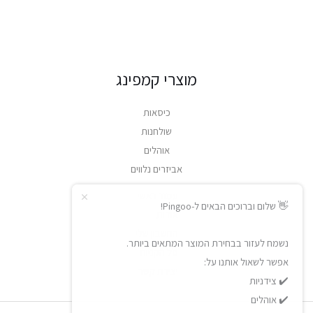
מוצרי קמפינג
כיסאות
שולחנות
אוהלים
אביזרים נלווים
עמוד ראשי
👋 שלום וברוכים הבאים ל-Pingoo!
אודות
החשבון שלי
נשמח לעזור בבחירת המוצר המתאים ביותר.
סל הקניות
אפשר לשאול אותנו על:
יצירת קשר
✔️ צידניות
✔️ אוהלים