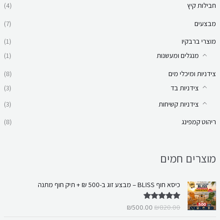
חבילות קיץ
(4)
מבצעים
(7)
מוצרי ברבקיו
(1)
מנגלים ומעשנות
(1)
צידניות ומיכלי מים
(8)
צידניות בד
(3)
צידניות קשיחות
(3)
ריהוט קמפינג
(8)
מוצרים חמים
ה
ה
כיסא חוף BLISS – מבצע זוג ב-500 ₪ + תיק חוף מתנה
מ
מ
ח
ח
₪
500.00
₪
820.00
דורג
5.00
י
י
מתוך 5