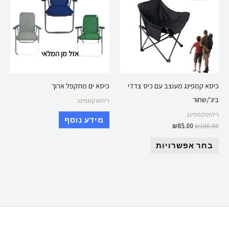
₪85.00.
₪100.00.
יש
מספר
סוגים.
ניתן
אזל מן המלאי
לבחור
את
כיסא קמפינג מעוצב עם כיס צדדי
כיסא ים מתקפל ארוך
האפשרויות
ביג'/שחור
ריהוט קמפינג
בעמוד
ריהוט קמפינג
המוצר
מידע נוסף
₪
85.00
₪
100.00
בחר אפשרויות