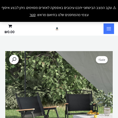
ילוג
⚠️ עקב המצב הביטחוני יתכנו עיכובים באספקה לאזורים מסוימים. ניתן לבצע איסוף
תוכן
עצמי מהמחסנים שלנו בתיאום מראש.
סגור
₪
0.00
כמות
המחיר
המחיר
Sale!
של
המקורי
הנוכחי
כיסא
מתקפל
היה:
הוא:
מעוצב
₪85.00.
₪120.00.
דגם
אוקספורד