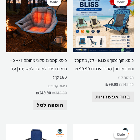
Sale!
Sale!
Sale!
Sale!
זה
היה:
הוא:
היה:
הוא:
₪249.90.
₪349.90.
₪99.99.
₪145.00.
יש
מספר
סוגים.
ניתן
לבחור
את
כיסא חוף נמוך BLISS – קל, מתקפל
כיסא קמפינג סלוני מחומם SHFT –
האפשרויות
ונוח במיוחד | מחיר היכרות 99.99 ₪
חימום נפרד למושב ולמשענת | עד
בעמוד
160 ק״ג
חבילות קיץ
המוצר
₪
99.99
₪
145.00
ריהוט קמפינג
₪
249.90
₪
349.90
בחר אפשרויות
הוספה לסל
המחיר
המחיר
למוצר
המקורי
הנוכחי
Sale!
Sale!
זה
היה:
הוא: