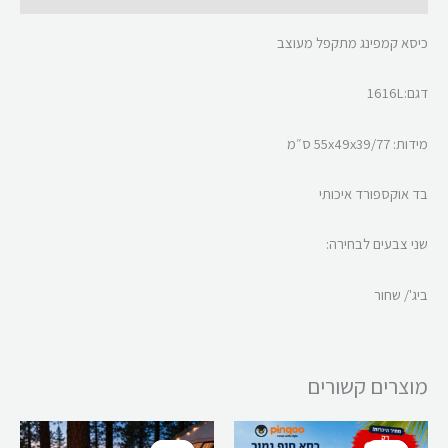
כיסא קמפינג מתקפל
מעוצב
דגם:1616L
מידות: 55x49x39/77 ס״מ
בד אוקספורד איכותי
שני צבעים לבחירה:
ביג'/ שחור
מוצרים קשורים
המחיר
המחיר
המחיר
המחיר
למוצר
המקורי
הנוכחי
המקורי
הנוכחי